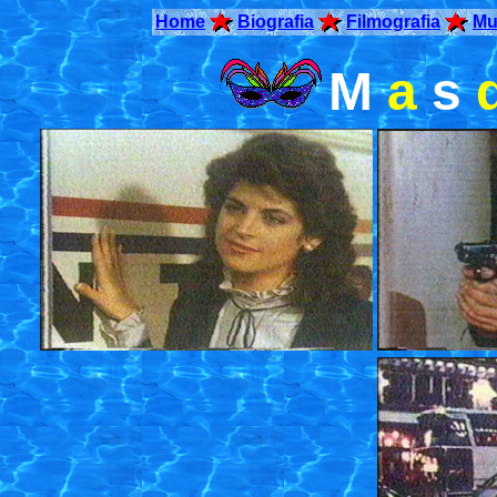
Home
Biografia
Filmografia
Mu
M
a
s