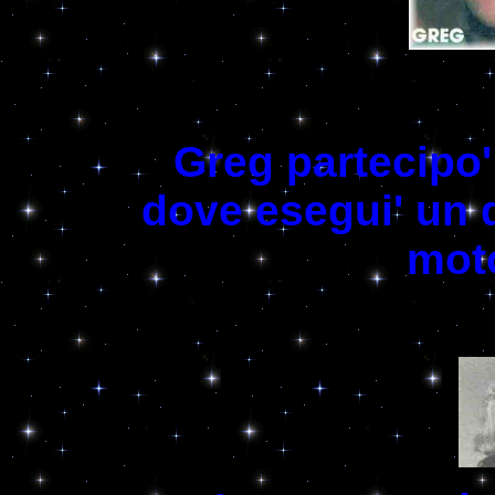
Greg partecipo' 
dove esegui' un d
moto