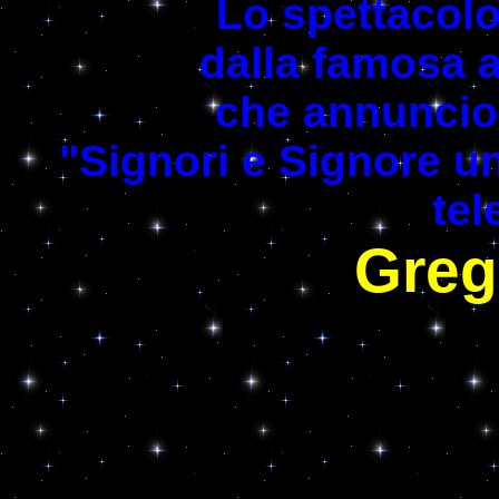
Lo spettacol
dalla famosa a
che annuncio'
"Signori e Signore un
tel
Greg